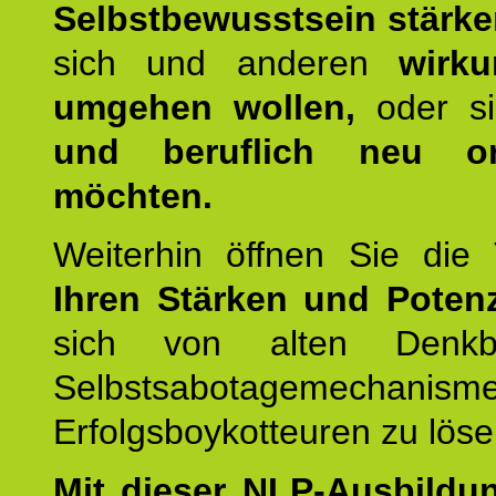
Selbstbewusstsein stärk
sich und anderen
wirku
umgehen wollen,
oder s
und beruflich neu ori
möchten.
Weiterhin öffnen Sie di
Ihren Stärken und Potenz
sich von alten Denkbl
Selbstsabotagemechani
Erfolgsboykotteuren zu löse
Mit dieser NLP-Ausbildu